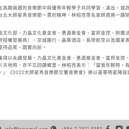
在為期兩週的音樂節中與優秀年輕學子共同學習、演出。或
台北大師星秀音樂節一貫的精神，林昭亮等名家師資將一路
括文化部、力晶文化基金會、勇源基金會、富邦金控、財團
勞授權發展商）、京城銀行、晶華酒店、長榮航空以及國家
堅持品質，踏實向前。
量得以永續發展，力晶文化基金會、勇源基金會、富邦金控
片天地時，亦不忘回饋鄉里。林昭亮表示：「當我年輕時，
。」《2022大師星秀音樂節交響音樂會》將以豪華明星陣容
info@taipeimaf.com
+886-2-2511-5383