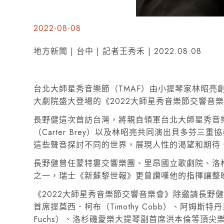
2022-08-08
地方新聞 | 台中 | 記者王秀禾 | 2022.08.08
台北大師星秀音樂節（TMAF）由小提琴家林昭亮
大劇院盛大登場的《2022大師星秀音樂節交響音
長野健這次首訪台灣，將親自領軍台北大師星秀音
（Carter Brey）以及林昭亮共同演出貝多
這些聲音探討不同的世界，展現人性的渴望和期待
長野健曾任蒙特婁交響樂團、里昂國立歌劇院、洛
之一，瑞士《新蘇黎世報》更曾讚嘆他的指揮讓整
《2022大師星秀音樂節交響音樂會》除邀請長野健擔
首席提莫西．柯布（Timothy Cobb）、阿姆斯特
Fuchs）、洛杉磯愛樂大提琴副首席洪本倫等頂尖樂