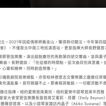
創立，2021年因疫情移師舊金山，獲得熱切關注，今年第四
樂會》，不僅是北中南三地巡演首站，更是指揮大師長野健首
樂節管弦樂團，演出超脫塵世的馬勒第四號交響曲，並與妻
芬三重協奏曲。長野健說：「在這樣的時間點，這次曲目別具意
、心靈和精神，同時創造想像。」
杉磯歌劇院音樂總監，亦受柏林德意志交響樂團之邀擔任榮
晚充滿能量，音符跳躍不止，節奏極其敏銳，一切都流動不
任指揮，紐約愛樂首席黃欣、紐約愛樂中提琴首席辛西雅．菲爾普
丹皇家大會堂管弦樂團長笛首席艾蜜莉．貝儂（Emily Beyn
團聲部首席，以及小提琴家諏訪內晶子（Akiko Suwana