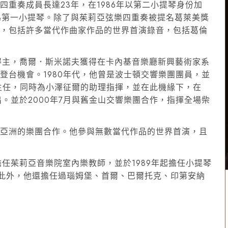
重奏成員長達23年，在1986年以第二小提琴身份加
成為第一小提琴。除了與茱莉亞弦樂四重奏被提名葛萊美獎
品，包括許多當代作曲家作品的世界首演錄音，包括葛倫
獎得主，喬爾．斯米諾夫獲得在卡內基音樂廳新興藝術家系
登台機會。1980年代，他曾是波士頓交響樂團團員，並
究主任，同時為小澤征爾的助理指揮，並在此機緣下，在
出。並於2000年7月與舊金山交響樂團合作，指揮全場柴
。
和亞洲的樂團合作。他參與無數當代作品的世界首演，且
擔任茱莉亞音樂院室內樂教師，並於1989年起擔任小提琴
位。此外，他還擔任過瑙姆堡、首爾、巴爾托克、印第安納