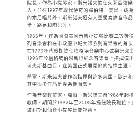
院長。作為小提琴家，斯米諾夫擔任茱莉亞弦樂四
入，並在1997年取代傳奇的羅伯特．曼恩，
的索尼唱片外，斯米諾夫還有大量獨奏錄音作
堡．路易和陶兒等。
1983年，作為國際美國音樂小提琴比賽二等
列音樂會和在市政廳中城大師系列音樂會的首次
在1990年代後期擔任檀格塢音樂中心弦樂研
1998年於檀格塢伯恩斯坦紀念音樂會上指揮演
可夫斯基曲目，在美國正式展開他的指揮生涯
喬爾．斯米諾夫曾作為指揮與許多美國、歐洲
其中很多作品是專為他而寫。
作為音樂教育家，喬爾．斯米諾夫自1986年起
教師，期間於1992年至2008年擔任院長職
波利斯和仙台小提琴比賽評審。