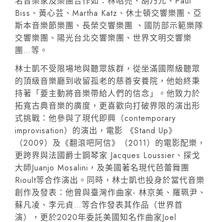
名音樂家及樂團合作如：林昭亮、胡乃元、Paul
Biss、黃心芸、Martha Katz、休士頓交響樂團、亞
斯本音樂節樂團、長榮交響樂團 、國防部示範樂隊
交響樂團、陽光台北交響樂團、世界文明交響樂
團…等。
林士凱不受限場地與聽眾族群，從坐滿國際級聽眾
的頂級音樂廳到收留孤老的慈善安養院，他始終秉
持著「要主動將音樂帶給人們的信念」。他致力於
拓寬古典音樂的廣度，更喜歡向打破界限的演出形
式挑戰：他參與了現代即興（contemporary
improvisation）的演出，電影 《Stand Up》
（2009）及《翻滾吧阿信》（2011）的電影配樂，
更跨界與法國爵士鋼琴家 Jacques Loussier、探戈
大師Juanjo Mosalini，及美國著名現代芭蕾舞團
Rioult等合作演出。同時，林士凱也投身於當代音樂
創作及發表：他曾與臺灣作曲家- 林京美、羅珮尹、
蘇凡凌、李元貞…等合作發表其作品（世界首
演），更於2020年委託美國知名作曲家Joel