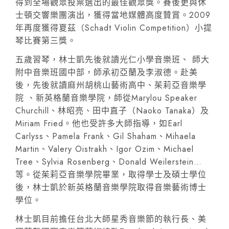
得到全場觀眾投票選出的最佳觀眾獎。賽後更與休
士頓交響樂團演出，獲得當地媒體高度贊賞。2009
年再度獲得夏茲（Schadt Violin Competition）小提
琴比賽第三獎。
五歲習琴，林士凱先後就讀光仁小學音樂班、 師大
附中音樂班國中部，師承初亞蘭及李淑德。赴美
後，先後就讀麻州胡桃山藝術高中、茱莉亞音樂學
院 、新英格蘭音樂學院，師從Marylou Speaker
Churchill、林昭亮、田中直子（Naoko Tanaka）及
Miriam Fried。他也受許多大師指導，如Earl
Carlyss、Pamela Frank、Gil Shaham、Mihaela
Martin、Valery Oistrakh、Igor Ozim、Michael
Tree、Sylvia Rosenberg、Donald Weilerstein…
等。從茱莉亞音樂學院畢業，取得學士及碩士學位
後，林士凱於新英格蘭音樂學院取得音樂藝術博士
學位。
林士凱目前擔任台北大師星秀音樂節的執行長、美