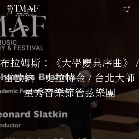
布拉姆斯：《大學慶典序曲》 /
雷歐納．史拉特金 / 台北大師
星秀音樂節管弦樂團