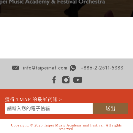
info@taipeimaf.com
+886-2-2511-5383
獲得 TMAF 的最新資訊 >
Copyright. © 2025 Taipei Music Academy and Festival. All rights
reserved.