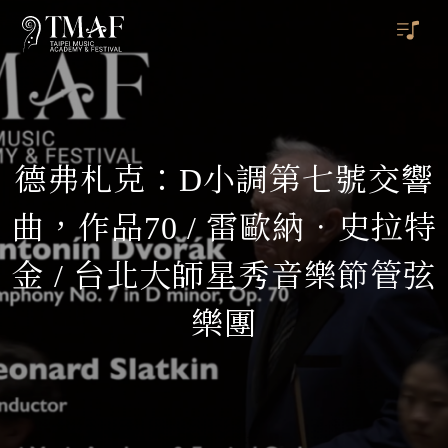
德弗札克：D小調第七號交響
曲，作品70 / 雷歐納．史拉特
金 / 台北大師星秀音樂節管弦
樂團