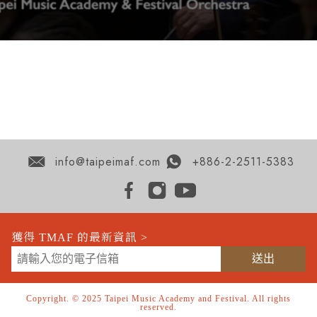
info@taipeimaf.com
+886-2-2511-5383
獲得 TMAF 的最新資訊 >
Copyright. © 2025 Taipei Music Academy and Festival. All rights
reserved.