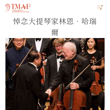
悼念大提琴家林恩．哈瑞
爾