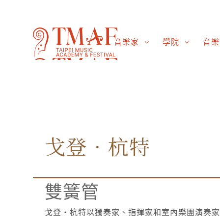
音樂家
學院
音樂
戈登．杭特
雙簧管
戈登‧杭特以獨奏家、指揮家和室內樂團演奏