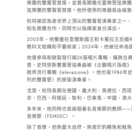
樂團的雙簧管首席，並曾長期擔任愛樂管弦樂
弦樂團的雙簧管首席。他所使用的樂器是由倫敦
杭特被認為是世界上頂尖的雙簧管演奏家之一，
知名樂團合作，同時也以指揮家身分演出。
2005年，他獲邀在查爾斯國王和卡蜜拉王后婚
教科文組織和平藝術家；2024年，他被任命為
他曾參與和錄製發行過26張唱片專輯，橫跨古典
查‧史特勞斯雙簧管協奏曲被《企鵝唱片指南》
跨界流行專輯《elevazione》。他也是19
列的雙簧管〉的原版演奏者。
戈登‧杭特長期在德國、義大利、馬德拉、西
非、巴西、阿根廷、智利、巴拿馬、中國、澳
多年來，他同時也是兩個著名音樂節的教師——
音樂節（FEMUSC）。
除了音樂，他熱愛大自然，熱衷於釣鱒魚和鮭