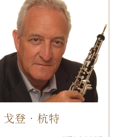
戈登．杭特