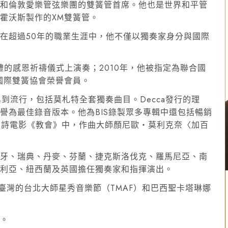
團和倫敦愛樂管弦樂團的雙簧管首席。他也是世界和平管
霍沃斯製作的XM雙簧管。
在超過50年的職業生涯中，他不僅以獨奏家身分與國際
禮的感恩祈禱儀式上演奏；2010年，他被指定為聯合國
國際雙簧協會榮譽會員。
到流行，包括莫札特全套獨奏曲目。Decca發行的理
譽為最佳錄音版本。他為BIS錄製眾多專輯中還包括暢銷
86年史詩電影《教會》中，作曲大師顏尼歐‧莫利克奈〈加百
班牙、瑞典、丹麥、芬蘭、捷克斯洛伐克、羅馬尼亞、南
大利亞、紐西蘭及英國擔任獨奏家和指揮演出。
臺灣的台北大師星秀音樂節（TMAF）和巴西聖卡塔琳娜
魚。