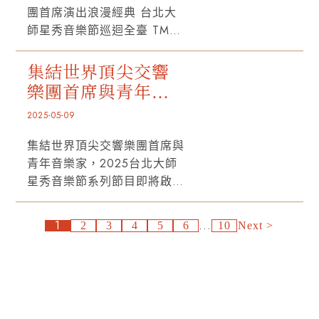
迴全臺
籃，自2019年創辦以來，吸
團首席演出浪漫經典 台北大
引許多菁英學子參與，即將邁
師星秀音樂節巡迴全臺 TMAF
入第八屆的TMAF，已在國際
執行長陳則言 台北大師星秀
間建立聲量。2025年度報名
音樂節巡演盛大登場 今年已
集結世界頂尖交響
人數更創歷年新高，錄取學員
第七屆的台北大師星秀音樂節
樂團首席與青年音
不乏來自世界頂尖音樂學院，
（TMAF），已在國際間逐步
更有於國際知名大賽獲獎，以
樂家，2025台北大
2025-05-09
建立聲量，吸引許多海內外學
及已獲職業樂團合約的年輕演
師星秀音樂節系列
子與名師參與，除7月31至8
集結世界頂尖交響樂團首席與
奏家參與。
節目即將啟售！
月1日已圓滿落幕的星秀室內
青年音樂家，2025台北大師
樂音樂會、8月7日於國家音
星秀音樂節系列節目即將啟
樂廳的巨星音樂會，以全體師
售！ 2025台北大師星秀音樂
生亦在指揮大師路易西
節全系列票券將於5/20啟
1
...
（Fabio Luisi）的帶領下，於
2
3
4
5
6
10
>>
售！ 2025台北大師星秀音樂
8至10日分別在台中國家歌劇
節（TMAF）將於7/27─8/10
院大劇院、高雄衛武營國家藝
盛大展開，在藝術總監詹曉昀
術文化中心音樂廳，以及臺北
的帶領下，集結來自全球頂尖
的國家音樂廳進行巡迴演出。
樂團及音樂院校的重量級師
TMAF師資，中提琴家黃心芸