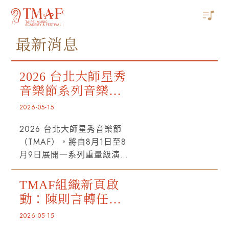
最新消息
2026 台北大師星秀
音樂節系列音樂會
全面啟售
2026-05-15
2026 台北大師星秀音樂節
（TMAF），將自8月1日至8
月9日展開一系列重量級演
出。包括由全球頂尖樂團首席
師資群與年輕音樂家同臺演出
TMAF組織新頁啟
的「星秀室內樂音樂會」、匯
動：陳則言轉任資
聚世界天團首席的「大師巨星
深顧問，林士凱出
2026-05-15
音樂會」及巡迴北中南3地的
任新任執行長