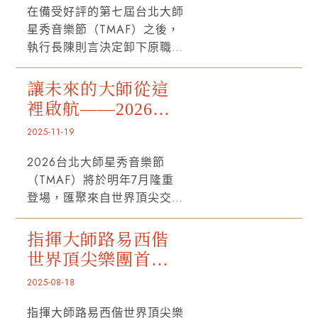
「大師星秀音樂節交響音樂
在備受好評的第七屆台北大師
會」。
星秀音樂節（TMAF）之後，
執行長陳則言決定卸下原職。
陳則言表示：「很榮幸地，在
2023年夏天，TMAF重要的轉
讓未來的大師從這
型時期，我被委以執行長的重
裡啟航——2026台
任。在兼顧演出與教學工作的
北大師星秀音樂節
2025-11-19
同時，我接受了這項挑戰；而
隆重登場
支持一切的，是對音樂與教育
2026台北大師星秀音樂節
展現臺灣文化影響力的信念，
（TMAF）將於明年7月隆重
以及對卓越團隊能帶來長遠成
登場，匯聚來自世界頂尖交響
就的信心。」
樂團及音樂學院的夢幻師資，
邀集全球優秀音樂學子共襄盛
指揮大師路易西偕
舉。TMAF致力於培育16至28
世界頂尖樂團首席
歲的年輕音樂家，為未來新秀
演出浪漫經典 台北
2025-08-18
打造獨一無二的藝術學習環境
大師星秀音樂節巡
與舞台。作為孕育新星的搖
指揮大師路易西偕世界頂尖樂