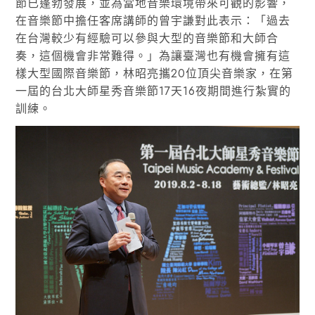
節已蓬勃發展，並為當地音樂環境帶來可觀的影響，
在音樂節中擔任客席講師的曾宇謙對此表示：「過去
在台灣較少有經驗可以參與大型的音樂節和大師合
奏，這個機會非常難得。」為讓臺灣也有機會擁有這
樣大型國際音樂節，林昭亮攜20位頂尖音樂家，在第
一屆的台北大師星秀音樂節17天16夜期間進行紮實的
訓練。