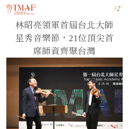
林昭亮領軍首屆台北大師
星秀音樂節，21位頂尖首
席師資齊聚台灣