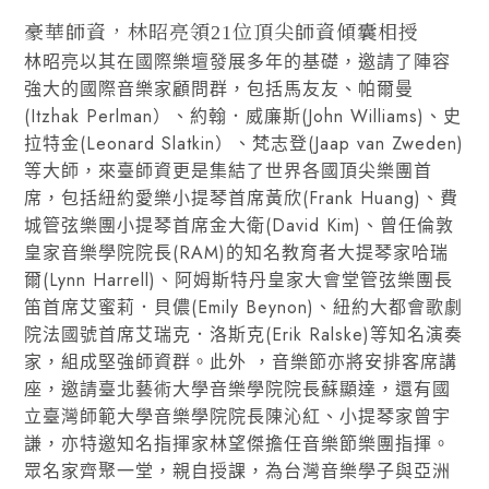
豪華師資，林昭亮領21位頂尖師資傾囊相授
林昭亮以其在國際樂壇發展多年的基礎，邀請了陣容
強大的國際音樂家顧問群，包括馬友友、帕爾曼
(Itzhak Perlman）、約翰．威廉斯(John Williams)、史
拉特金(Leonard Slatkin）、梵志登(Jaap van Zweden)
等大師，來臺師資更是集結了世界各國頂尖樂團首
席，包括紐約愛樂小提琴首席黃欣(Frank Huang)、費
城管弦樂團小提琴首席金大衛(David Kim)、曾任倫敦
皇家音樂學院院長(RAM)的知名教育者大提琴家哈瑞
爾(Lynn Harrell)、阿姆斯特丹皇家大會堂管弦樂團長
笛首席艾蜜莉．貝儂(Emily Beynon)、紐約大都會歌劇
院法國號首席艾瑞克．洛斯克(Erik Ralske)等知名演奏
家，組成堅強師資群。此外 ，音樂節亦將安排客席講
座，邀請臺北藝術大學音樂學院院長蘇顯達，還有國
立臺灣師範大學音樂學院院長陳沁紅、小提琴家曾宇
謙，亦特邀知名指揮家林望傑擔任音樂節樂團指揮。
眾名家齊聚一堂，親自授課，為台灣音樂學子與亞洲