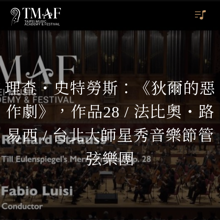
理查・史特勞斯：《狄爾的惡
作劇》，作品28 / 法比奧・路
易西 / 台北大師星秀音樂節管
弦樂團