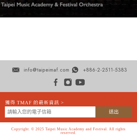
info@taipeimaf.com
+886-2-2511-5383
獲得 TMAF 的最新資訊 >
Copyright. © 2025 Taipei Music Academy and Festival. All rights
reserved.