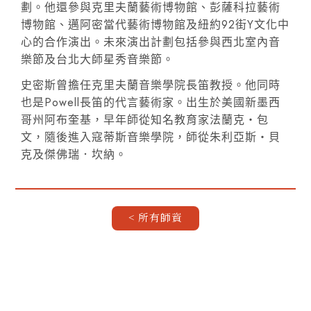
劃。他還參與克里夫蘭藝術博物館、彭薩科拉藝術
博物館、邁阿密當代藝術博物館及紐約92街Y文化中
心的合作演出。未來演出計劃包括參與西北室內音
樂節及台北大師星秀音樂節。
史密斯曾擔任克里夫蘭音樂學院長笛教授。他同時
也是Powell長笛的代言藝術家。出生於美國新墨西
哥州阿布奎基，早年師從知名教育家法蘭克‧包
文，隨後進入寇蒂斯音樂學院，師從朱利亞斯‧貝
克及傑佛瑞．坎納。
< 所有師資