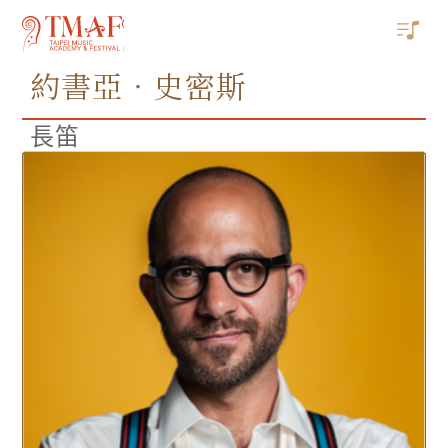
約書亞‧史密斯
長笛