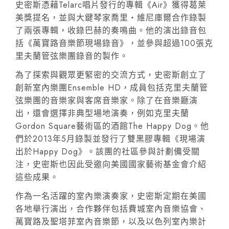
史密斯憑藉Telarc唱片發行的專輯《Air》獲得葛萊
美獎提名，並與大鍵琴家喬里‧維尼庫爾合作錄製
了兩張專輯，收錄巴赫的奏鳴曲。他的演出錄音包
括《萬寶路音樂節現場錄音》，並參與超過100張克
里夫蘭管弦樂團錄音的製作。
為了探索與觀眾更緊密的交流方式，史密斯創立了
創新室內樂團Ensemble HD，成員包括克里夫蘭管
弦樂團的音樂家與客席音樂家。除了在音樂廳演
出，還會選擇非典型場地演奏，例如克里夫蘭
Gordon Square藝術區的酒館The Happy Dog。他
們於2013年5月錄製並發行了雙黑膠專輯《現場演
出於Happy Dog》。該團的社區參與計劃備受關
注，史密斯也因此受邀向美國國家藝術基金會介紹
這些成果。
作為一名活躍的室內樂演奏家，史密斯定期在美國
各地舉行演出，合作夥伴包括費城室內音樂協會、
萬寶路及聖塔菲室內音樂節，以及以色列室內樂計