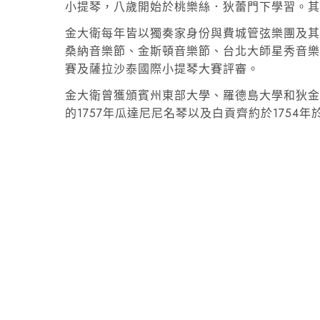
小提琴，八歲開始於桃樂絲．狄蕾門下學習。
金大衛每年皆以獨奏家身份與費城管弦樂團及
桑納音樂節、金斯頓音樂節、台北大師星秀音
賽及薩拉沙泰國際小提琴大賽評審。
金大衛曾獲頒賓州東部大學、羅德島大學和狄
的1757年瓜達尼尼名琴以及白貢齊約於1754