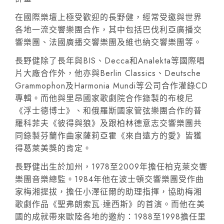
在國際樂壇上極受歡迎的長野健，經常受邀與世界
各地一流交響樂團合作，其中包括巴伐利亞廣播交
響樂團、法國廣播交響樂團及維也納交響樂團等。
長野健除了長年與BIS、Decca和Analekta等國際唱
片大廠合作外，他亦與Berlin Classics、Deutsche
Grammophon及Harmonia Mundi等公司合作灌錄CD
專輯。而他與里昂國家歌劇院合作錄製的布梭尼
《浮士德博士》、和俄羅斯國家管弦樂團合作的普
羅科菲夫《彼得與狼》及跟柏林德意志交響樂團共
同錄製芬蘭作曲家薩莉亞霍《來自遠方的愛》皆獲
得葛萊美獎的肯定。
長野健出生於加州，1978至2009年擔任柏克萊交響
樂團音樂總監。1984年他在波士頓交響樂團受作曲
家梅湘提拔，擔任小澤征爾的助理指揮，協助梅湘
歌劇作品《聖弗朗索瓦·達西斯》的首演。而他在美
國的成就帶來歐陸各地的邀約：1988至1998擔任里