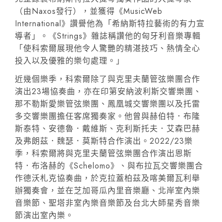
（由Naxos發行），並獲得《MusicWeb
International》讚譽他為「希納斯特拉藝術的有力宣
導者」。《Strings》雜誌稱讚他的匈牙利音樂專輯
「使科索爾展現他令人驚艷的精湛技巧、熱情全心
投入以及優雅的樂句處理。」
近幾個樂季，科索爾除了與克里夫蘭管弦樂團合作
演出23場協奏曲，亦在印第安納波利斯交響樂團、
那不勒斯愛樂管弦樂團、鳳凰城交響樂團以及托雷
多交響樂團擔任客席獨奏家。他曾與赫伯特．布隆
斯泰特、安德魯．戴維斯、克利斯托夫．艾森巴赫
及弗朗茲．魏瑟．莫斯特合作演出。2022/23樂
季，科索爾將與克里夫蘭管弦樂團合作演出恩斯
特．布洛赫的《Schelomo》、與布拉瓦交響樂團合
作德沃札克協奏曲，於克拉蓋柏茲及喀美爾瓦利舉
辦獨奏會，並在芝加哥瓜內里音樂廳、北岸室內樂
音樂節、聖塔非室內樂音樂節及台北大師星秀音樂
節演出室內樂。