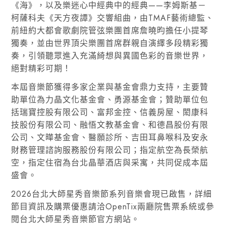
《海》，以及樂迷心中經典中的經典——李姆斯基－
柯薩科夫《天方夜譚》交響組曲，由TMAF藝術總監、
前紐約大都會歌劇院管弦樂團首席詹曉昀擔任小提琴
獨奏，並由世界頂尖樂團首席群親自演繹多段精彩獨
奏，引領聽眾進入充滿綺想與異國色彩的音樂世界，
絕對精彩可期！
本屆音樂節獲得多家企業與基金會鼎力支持，主要贊
助單位為力晶文化基金會、勇源基金會；贊助單位包
括瑞寶控股有限公司、富邦金控、信義房屋、閎康科
技股份有限公司、融悟文教基金會、和德昌股份有限
公司、文曄基金會、醫願診所、吉田耳鼻喉科及安永
財務管理諮詢服務股份有限公司；指定航空為長榮航
空，指定住宿為台北晶華酒店與采寓，共同促成本屆
盛會。
2026台北大師星秀音樂節系列音樂會現已啟售，詳細
節目資訊及購票優惠請洽OpenTix兩廳院售票系統或參
閱台北大師星秀音樂節官方網站。