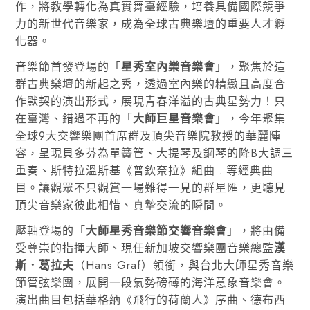
作，將教學轉化為真實舞臺經驗，培養具備國際競爭
力的新世代音樂家，成為全球古典樂壇的重要人才孵
化器。
音樂節首發登場的「
星秀室內樂音樂會
」，聚焦於這
群古典樂壇的新起之秀，透過室內樂的精緻且高度合
作默契的演出形式，展現青春洋溢的古典星勢力！只
在臺灣、錯過不再的「
大師巨星音樂會
」，今年聚集
全球9大交響樂團首席群及頂尖音樂院教授的華麗陣
容，呈現貝多芬為單簧管、大提琴及鋼琴的降B大調三
重奏、斯特拉溫斯基《普欽奈拉》組曲…等經典曲
目。讓觀眾不只觀賞一場難得一見的群星匯，更聽見
頂尖音樂家彼此相惜、真摯交流的瞬間。
壓軸登場的「
大師星秀音樂節交響音樂會
」，將
由備
受尊崇的指揮大師、現任新加坡交響樂團音樂總監
漢
斯．葛拉夫
（Hans Graf）領銜，與台北大師星秀音樂
節管弦樂團，展開一段氣勢磅礡的海洋意象音樂會。
演出曲目包括華格納《飛行的荷蘭人》序曲、德布西