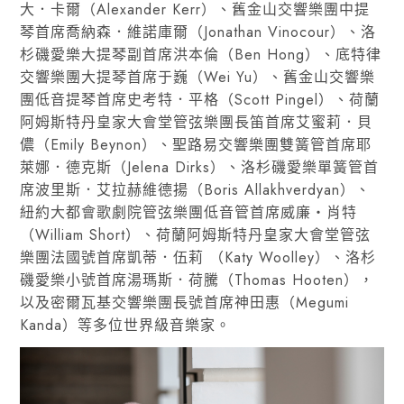
大．卡爾（Alexander Kerr）、舊金山交響樂團中提
琴首席喬納森．維諾庫爾（Jonathan Vinocour）、洛
杉磯愛樂大提琴副首席洪本倫（Ben Hong）、底特律
交響樂團大提琴首席于巍（Wei Yu）、舊金山交響樂
團低音提琴首席史考特．平格（Scott Pingel）、荷蘭
阿姆斯特丹皇家大會堂管弦樂團長笛首席艾蜜莉．貝
儂（Emily Beynon）、聖路易交響樂團雙簧管首席耶
萊娜．德克斯（Jelena Dirks）、洛杉磯愛樂單簧管首
席波里斯．艾拉赫維德揚（Boris Allakhverdyan）、
紐約大都會歌劇院管弦樂團低音管首席威廉・肖特
（William Short）、荷蘭阿姆斯特丹皇家大會堂管弦
樂團法國號首席凱蒂．伍莉 （Katy Woolley）、洛杉
磯愛樂小號首席湯瑪斯．荷騰（Thomas Hooten），
以及密爾瓦基交響樂團長號首席神田惠（Megumi
Kanda）等多位世界級音樂家。