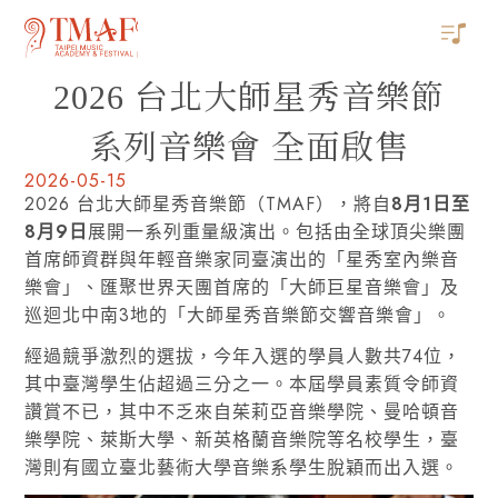
2026 台北大師星秀音樂節
系列音樂會 全面啟售
2026-05-15
2026 台北大師星秀音樂節（TMAF），將自
8月1日至
8月9日
展開一系列重量級演出。包括由全球頂尖樂團
首席師資群與年輕音樂家同臺演出的「星秀室內樂音
樂會」、匯聚世界天團首席的「大師巨星音樂會」及
巡迴北中南3地的「大師星秀音樂節交響音樂會」。
經過競爭激烈的選拔，今年入選的學員人數共74位，
其中臺灣學生佔超過三分之一。本屆學員素質令師資
讚賞不已，其中不乏來自茱莉亞音樂學院、曼哈頓音
樂學院、萊斯大學、新英格蘭音樂院等名校學生，臺
灣則有國立臺北藝術大學音樂系學生脫穎而出入選。