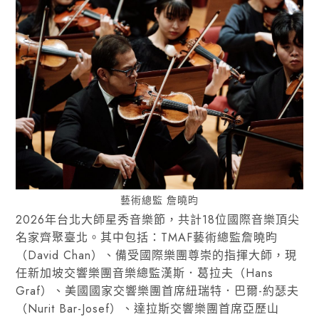
藝術總監 詹曉昀
2026年台北大師星秀音樂節，共計18位國際音樂頂尖
名家齊聚臺北。其中包括：TMAF藝術總監詹曉昀
（David Chan）、備受國際樂團尊崇的指揮大師，現
任新加坡交響樂團音樂總監漢斯．葛拉夫（Hans
Graf）、美國國家交響樂團首席紐瑞特．巴爾-約瑟夫
（Nurit Bar-Josef）、達拉斯交響樂團首席亞歷山