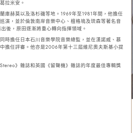
．葛拉米安。
庫赫莫以及洛杉磯等地。1969年至1981年間，他擔任
界巡演，並於倫敦南岸音樂中心、檀格塢及琉森等著名音
演出後，
原田逐漸將重心轉向指揮領域
。
，同時擔任日本石川音樂學院音樂總監，並在漢諾威、慕
中擔任評審。他亦是2006年第十三屆維尼奧夫斯基小提
《
Stereo
》雜誌和英國《留聲機》雜誌的年度最佳專輯獎