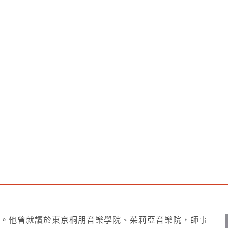
關於我們
影音專區
繁中
一
。他曾就讀於東京桐朋音樂學院、茱莉亞音樂院，師事