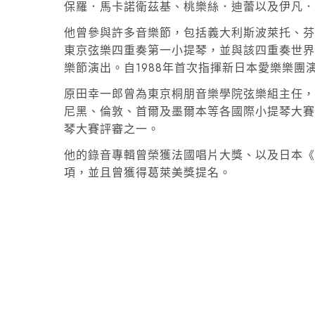
保羅．馬卡諾衛茲基、桃樂絲．迪蕾以及伊凡
他曾參與許多音樂節，包括義大利斯波萊托、芬蘭
東京弦樂四重奏第一小提琴，並與該四重奏世
樂節演出。自1988年首次指揮新日本愛樂樂團
原田幸一郎曾為東京桐朋音樂學院弦樂組主任
尼黑、倫敦、首爾及墨爾本等各國際小提琴大賽
琴大賽評審之一。
他的錄音專輯曾榮獲法國唱片大獎、以及日本
項，並且曾獲得葛萊美獎提名。