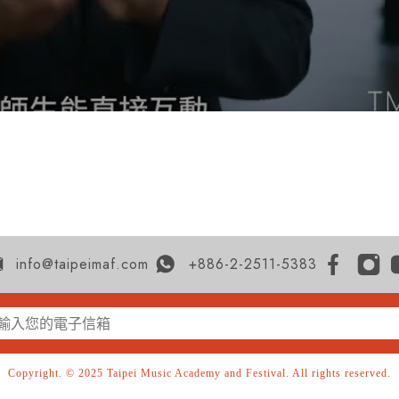
info@taipeimaf.com
+886-2-2511-5383
Copyright. © 2025 Taipei Music Academy and Festival. All rights reserved.