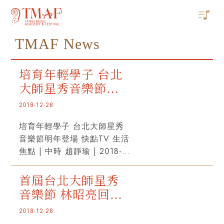
TMAF News
培育年輕學子 台北
大師星秀音樂節明
年登場
2018-12-28
培育年輕學子 台北大師星秀
音樂節明年登場 快點TV 生活
焦點 | 中時 趙靜瑜 | 2018-
12-28由旅美小提琴家林昭亮
發起，大師星秀音樂節將於明
首屆台北大師星秀
年登場，師資包括紐約愛樂小
音樂節 林昭亮回饋
提琴首席黃欣(Frank
鄉里
2018-12-28
Huang)、費城管弦樂團小提