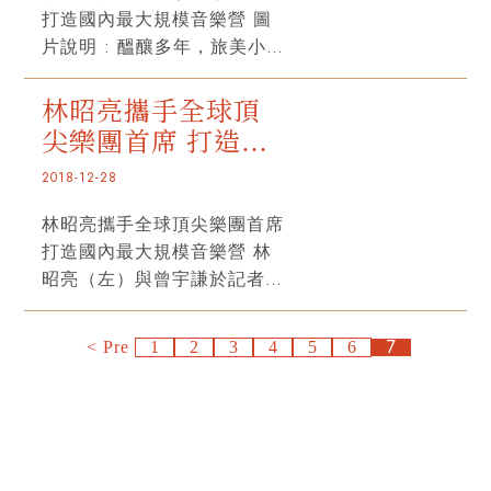
| 2018-12-28國際樂壇有許多
程中讓學子們理解，樂團裡面
打造國內最大規模音樂營 圖
個人演奏技巧已具一定水準，
音樂平台，讓年輕學子與一流
不管是最在第一排還是最後一
片說明 : 醞釀多年，旅美小提
然而在樂團中，合奏的觀念與
音樂家共同合作成長。知名小
排，每一個成員都相當重
琴家林昭亮（左）終於圓夢，
技術亦是相當重要，管絃樂團
提琴家構思十多年，終於催生
要。」 除了國外大師之外，
28日在記者會中正式宣告，
與室內樂的經驗對演奏家的職
林昭亮攜手全球頂
首屆台北大師星秀音樂節，將
音樂節也安排客席講座，包括
明年8月將開辦「台北大師星
涯發展絕對有著不可或缺的良
尖樂團首席 打造國
於明年(2019年)8月在台灣舉
北藝大音樂學院院長蘇顯達，
秀音樂節」。圖為林昭亮與音
好影響。」 有感於國際間如
行，屆時包括紐約愛樂、芝加
師大音樂學院院長陳沁紅、小
內最大規模音樂營
2018-12-28
樂節客席講師曾宇謙（右）在
韋爾比耶、亞斯本、門洛等音
哥交響樂團、紐約大都會歌劇
提琴家曾宇謙等參與，知名指
記者會上帶來精彩演出。中央
樂節已蓬勃發展，並為當地音
林昭亮攜手全球頂尖樂團首席
院等管絃樂團首席與頂尖音樂
揮家林望傑也將擔任音樂節樂
社記者汪宜儒攝 中央社 |
樂環境帶來可觀的影響，在音
打造國內最大規模音樂營 林
家們都將齊聚台北，指導台灣
團指揮。 除了音樂營外，還
記者汪宜儒 | 2018-12-28旅
樂節中擔任客席講師的小提琴
昭亮（左）與曾宇謙於記者會
年輕新秀，提供室內樂訓練、
將舉辦七場大師與新秀交會的
美小提琴家林昭亮在國際樂壇
家曾宇謙對此表示：「過去在
演出巴爾托克 。（攝影鄭達
管絃樂團面試模擬等，為他們
音樂會以及林昭亮、曾宇謙、
發光多年，卻一直懷抱個夢
台灣較少有經驗可以參與大型
敬，台北大師星秀音樂節提
打下更好基礎，並放眼天下。
黃欣與詹曉昀的四小提琴協奏
7
想，他希望回到故鄉台灣創立
的音樂節和大師合奏，這個機
<<
1
2
3
4
5
6
供） 自由娛樂 | 記者凌美雪
旅美國際小提琴家林昭亮這幾
曲，巡演台北國家音樂廳、台
音樂節。醞釀多年，他今天對
會非常難得。」 為讓臺灣也
| 台北報導 | 2018-12-28小提
年致力於提供台灣年輕音樂學
中國家歌劇院與高雄衛武營藝
外宣告，明年8月，「台北大
有機會擁有這樣大型國際音樂
琴家林昭亮，為讓台灣擁有與
子有更多親近大師的機會，明
術文化中心。 第一屆台北大
師星秀音樂節」正式登場。
節，林昭亮攜20位音樂家，
國際媲美的大型音樂節，攜手
年暑假他又將策劃第一屆台北
師星秀音樂節將於2019年8月
在「台北大師星秀音樂節」
在第一屆的台北大師星秀音樂
20位頂尖音樂家，打造第一
大師星秀音樂節，今天(28日)
2日至18日共計17天密集課
中，林昭亮以藝術總監之姿邀
節期間進行紮實的訓練，包括