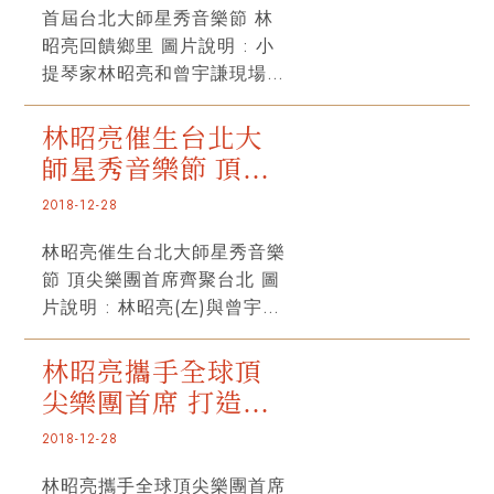
琴首席金大衛(David Kim)、
首屆台北大師星秀音樂節 林
大提琴家哈瑞爾(Lynn
昭亮回饋鄉里 圖片說明 : 小
Harrell)以及阿姆斯特丹皇家
提琴家林昭亮和曾宇謙現場合
大會堂管弦樂團長笛首席艾蜜
奏。 蕃新聞 | 文 陳小凌 |
莉．貝儂(Emily Beynon)等，
2018-12-28 旅美多年，活躍
林昭亮催生台北大
17天課程讓亞洲音樂學子得以
於國際樂壇的小提琴家林昭
師星秀音樂節 頂尖
親炙大師。 林昭亮表示，
亮，不僅對各國的音樂環境有
「台灣音樂學子的個人演奏技
樂團首席齊聚台北
2018-12-28
深刻的理解，更長期關注文化
巧已有一定水準，然而在樂團
環境與臺灣演奏家的職涯發
林昭亮催生台北大師星秀音樂
中，合奏的觀念與技術也相當
展。大師星秀音樂節計畫在林
節 頂尖樂團首席齊聚台北 圖
重要，管絃樂團與室內樂的經
昭亮心中已醞釀十年，如今夢
片說明 : 林昭亮(左)與曾宇謙
驗決定你是否能在樂團招考的
想開始，除擔任藝術總監，邀
(右)兩位不同世代知名小提琴
過程中，發揮自己的水準。」
請世界頂尖樂團聲部首席來臺
難得聯手同台演出，宣告首屆
林昭亮說，這次的音樂節第一
林昭亮攜手全球頂
授課，自明年8月2日至18日
台北大師星秀音樂節將於
周將會加強個別學子音樂訓
尖樂團首席 打造國
共計17天在北藝大展開密集課
2019年8月2日至18日在台灣
練，第二周則進入全團訓練，
程，讓亞洲音樂學子得以親炙
內最大規模音樂營
2018-12-28
登場。 (江昭倫 攝) Rti 中央
教授們也會坐在樂團中與大家
大師，近身感受名家風采，林
廣播電臺 | 撰稿編輯：江昭倫
一起合奏，「我想在訓練的過
林昭亮攜手全球頂尖樂團首席
昭亮表示：「臺灣音樂學子的