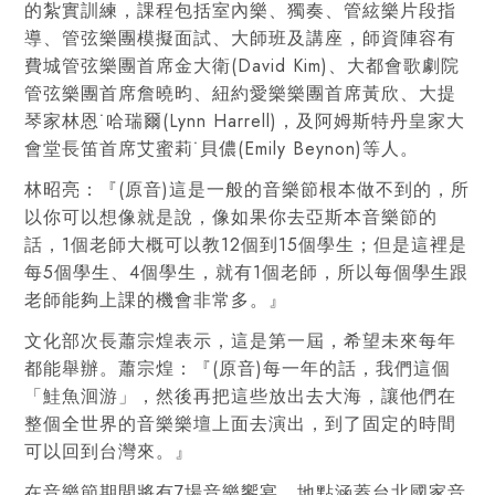
的紮實訓練，課程包括室內樂、獨奏、管絃樂片段指
導、管弦樂團模擬面試、大師班及講座，師資陣容有
費城管弦樂團首席金大衛(David Kim)、大都會歌劇院
管弦樂團首席詹曉昀、紐約愛樂樂團首席黃欣、大提
琴家林恩˙哈瑞爾(Lynn Harrell)，及阿姆斯特丹皇家大
會堂長笛首席艾蜜莉˙貝儂(Emily Beynon)等人。
林昭亮：『(原音)這是一般的音樂節根本做不到的，所
以你可以想像就是說，像如果你去亞斯本音樂節的
話，1個老師大概可以教12個到15個學生；但是這裡是
每5個學生、4個學生，就有1個老師，所以每個學生跟
老師能夠上課的機會非常多。』
文化部次長蕭宗煌表示，這是第一屆，希望未來每年
都能舉辦。蕭宗煌：『(原音)每一年的話，我們這個
「鮭魚洄游」，然後再把這些放出去大海，讓他們在
整個全世界的音樂樂壇上面去演出，到了固定的時間
可以回到台灣來。』
在音樂節期間將有7場音樂饗宴，地點涵蓋台北國家音