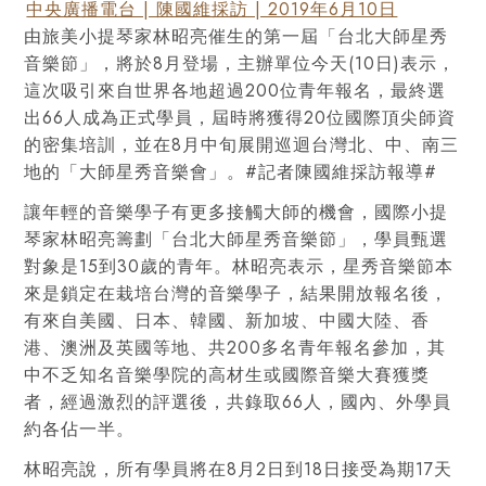
中央廣播電台 | 陳國維採訪 | 2019年6月10日
由旅美小提琴家林昭亮催生的第一屆「台北大師星秀
音樂節」，將於8月登場，主辦單位今天(10日)表示，
這次吸引來自世界各地超過200位青年報名，最終選
出66人成為正式學員，屆時將獲得20位國際頂尖師資
的密集培訓，並在8月中旬展開巡迴台灣北、中、南三
地的「大師星秀音樂會」。#記者陳國維採訪報導#
讓年輕的音樂學子有更多接觸大師的機會，國際小提
琴家林昭亮籌劃「台北大師星秀音樂節」，學員甄選
對象是15到30歲的青年。林昭亮表示，星秀音樂節本
來是鎖定在栽培台灣的音樂學子，結果開放報名後，
有來自美國、日本、韓國、新加坡、中國大陸、香
港、澳洲及英國等地、共200多名青年報名參加，其
中不乏知名音樂學院的高材生或國際音樂大賽獲獎
者，經過激烈的評選後，共錄取66人，國內、外學員
約各佔一半。
林昭亮說，所有學員將在8月2日到18日接受為期17天