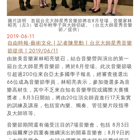
圖片說明 : 首屆台北大師星秀音樂節將在8月登場，音樂家林
昭亮（左3）號召年輕學子與大師切磋。（台北大師星秀音樂
節／提供）
2019-06-11
自由時報-藝術文化 | 記者陳昱勳 | 台北大師星秀音樂
節提供 | 2019/06/11
由旅美音樂家林昭亮號召，結合音樂營與演出的第一
屆台北大師星秀音樂節，將於8月登場。此次音樂節吸
引超過200位來自亞太多國學子報名，經審查後選出
66位成為音樂節學員，林昭亮表示，參加徵選多為音
樂高材生，其中不乏來自知名音樂學院或國際大賽獲
獎者，8月3日開始，將由20位頂尖師資進行17天紮實
的訓練及講座，包括室內樂、獨奏、管弦樂片段指導
及大師班等。
音樂節期間還有備受注目的7場音樂會，包括 8月3日
由福爾摩沙四重奏擔綱演出的開幕音樂會；8月9日的