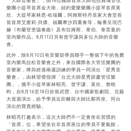
「大師音樂會」，由18位國際首席大師包括費城管弦
樂團小提琴首席金大衛、紐約愛樂樂團小提琴首席黃
欣、大提琴家林恩‧哈瑞爾，阿姆斯特丹皇家大會堂長
笛首席艾蜜莉‧貝儂、福爾摩沙四重奏等，輪番呈現巴
赫《布蘭登堡協奏曲》及布拉姆斯、韋伯、泰雷曼的
室內樂作品。8月11日另有曾宇謙與多位大師的音樂
會。
此外，除8月10日有音樂節學員聯手一整個下午的免費
室內樂馬拉松音樂會之外，來自國際各大管弦樂團的
音樂家，將與經過兩週訓練的學員一同演出「星秀音
樂會」，由林望傑指揮「台北大師星秀節慶管弦樂
團」，攜手小提琴家林昭亮、曾宇謙、黃欣、詹曉
昀，自8月16至18日於衛武營、台中國家歌劇院、北藝
大巡迴演出，給予學員近距離與大師比鄰而坐、同台
演出的寶貴經驗。
林昭亮打趣表示，這次大師們不一定會坐在習慣的
「首席」位，希望坐在非首席座位的學員不要氣餒，