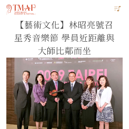
【藝術文化】林昭亮號召
星秀音樂節 學員近距離與
大師比鄰而坐